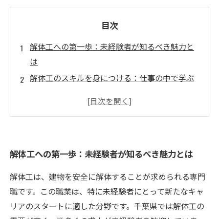
目次
解体工への第一歩：未経験者が知るべき魅力と
は
解体工のスキルを身につける：仕事の中で学ぶ
技術とは
仲間と共に成長する現場：解体工のチームワー
クの重要性
安全対策の知識と技術力：解体工に求められる
解体工への第一歩：未経験者が知るべき魅力とは
スキル
未経験からプロへ：解体工としてのキャリアパ
解体工は、建物を安全に解体することが求められる専門
スを考える
職です。この職業は、特に未経験者にとって新たなキャ
解体の世界へ飛び込もう：あなたの挑戦が待っ
リアのスタートに適した分野です。千葉県では解体工の
ている！