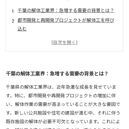
千葉の解体工業界：急増する需要の背景とは？
都市開発と再開発プロジェクトが解体工を呼び
込む
求められるスキル：解体工として成功するため
のポイント
安定した収入を得るための解体工の働き方
解体工の未来：キャリア形成への大きなチャン
千葉の解体工業界：急増する需要の背景とは？
ス
現役解体工の声：実際の収入と業界のリアル
千葉県の解体工業界は、近年急激な成長を見せていま
志望者必見！千葉で解体工として稼ぐための道
す。特に、都市開発や再開発プロジェクトの増加に伴
い、解体作業の需要が高まっていることが大きな要因で
す。新しい公共施設や住宅の建設が進む中、それに伴う
既存施設の解体が必要不可欠となっています。これによ