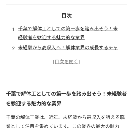
目次
千葉で解体工としての第一歩を踏み出そう！未
経験者を歓迎する魅力的な業界
未経験から高収入へ！解体業界の成長するチャ
ンスを探る
身体を動かす楽しさ！解体作業で学ぶ技術と仲
間との絆
成功事例に学ぶ！未経験から年収アップを実現
千葉で解体工としての第一歩を踏み出そう！未経験者
した人々のストーリー
を歓迎する魅力的な業界
働きやすい環境が整った千葉の解体業界の求人
情報とは？
千葉の解体工業は、近年、未経験から高収入を狙える職
解体工の魅力を再発見！あなたも新しいキャリ
業として注目を集めています。この業界の最大の魅力
アを築こう