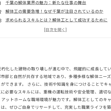
千葉の解体業界の魅力：新たな仕事の舞台
解体工の需要急増！なぜ千葉が注目されているのか
求められるスキルとは？解体工として成功するために
稼げる解体工への道：キャリアアップの秘訣
安心して働ける環境が整う千葉の解体業界
解体工としてのライフスタイル：充実した日々を築く
千葉の解体業界で未来を切り開こう！チャンスが広が
老朽化した建物の取り壊しが進む中で、飛躍的に成長して
都市部と自然が共存する地域であり、多種多様な解体ニー
とができます。 さらに、技術や知識を身につけることでキ
に必要なスキルには、重機の運転技術や安全管理、適切な
、アットホームな職場環境が魅力です。解体工としてのキ
ては、ぜひご自身でリサーチして、充実した職業ライフを