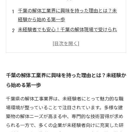
千葉の解体工業界に興味を持った理由とは？未
経験から始める第一歩
未経験者でも安心！千葉の解体現場で受けられ
る充実した研修制度の秘密
解体作業で学ぶ安全管理とチームワーク、千葉
ならではの現場環境を体感
スキルアップを実感！千葉の解体工事でキャリ
千葉の解体工業界に興味を持った理由とは？未経験か
アを築くための具体的な方法
ら始める第一歩
未経験からプロへ。千葉の解体業界で見つけた
働きやすさと将来性の魅力
千葉県の解体工事業界は、未経験者にとって魅力的な職
千葉で未経験歓迎の解体工求人が増加中！今が
場環境が整っていることで注目されています。多様な建
チャンスの理由とは？
築物の解体ニーズが高まる中、専門的な技術習得が求め
解体工の仕事を未経験から始めるなら千葉がお
られる一方で、多くの企業が未経験者向けに充実した研