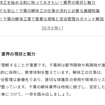
体工を始める前に知っておきたい！業界の現状と魅力
でも安心！千葉の解体工の仕事の流れと必要な基礎知識
！千葉の解体工事で重要な資格と安全管理のポイント解説
場から学ぶ！千葉での解体工のスキル習得と成長ストーリ
もう！千葉で解体工としてキャリアを築くための求人情報
体工を目指すあなたへ！スタートアップに役立つ基礎知識
！業界の現状と魅力
を理解することが重要です。千葉県は都市開発や再開発が
極的に採用し、教育体制を整えています。解体工の仕事は
安全管理は最優先であり、適切な保護具の使用や現場のリ
が整っています。千葉の解体業界は地域に根ざし、安定し
り身につけて、一歩を踏み出しましょう。