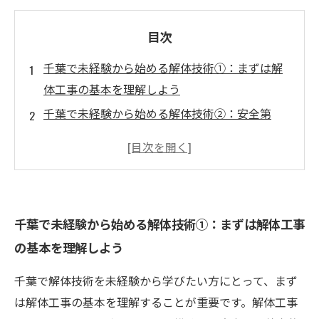
目次
千葉で未経験から始める解体技術①：まずは解
体工事の基本を理解しよう
千葉で未経験から始める解体技術②：安全第
一！現場で覚える必須の安全対策
千葉で未経験から始める解体技術③：手に職を
つけるための実践的な技術習得法
千葉で未経験から始める解体技術⑤：解体工と
千葉で未経験から始める解体技術①：まずは解体工事
してのやりがいと将来のキャリア展望
の基本を理解しよう
未経験者歓迎！千葉の解体求人で新しい仕事に
挑戦する方法
千葉で解体技術を未経験から学びたい方にとって、まず
千葉で解体技術を学びたいあなたへ：未経験か
は解体工事の基本を理解することが重要です。解体工事
らプロを目指すステップガイド