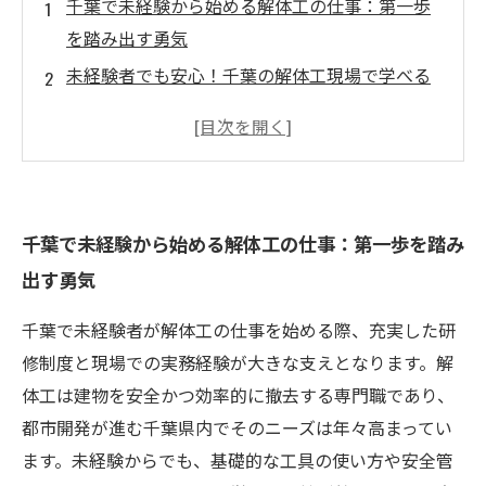
千葉で未経験から始める解体工の仕事：第一歩
を踏み出す勇気
未経験者でも安心！千葉の解体工現場で学べる
スキルと研修制度
現場での成長物語：千葉で解体工として身に付
ける技術と経験
高収入を目指して！解体工の仕事で収入アップ
千葉で未経験から始める解体工の仕事：第一歩を踏み
を実現する方法
出す勇気
将来を見据えたキャリア形成：千葉の解体工で
安定した生活を築く
千葉で未経験者が解体工の仕事を始める際、充実した研
千葉の解体工求人事情とは？未経験OKの魅力を
修制度と現場での実務経験が大きな支えとなります。解
探る
体工は建物を安全かつ効率的に撤去する専門職であり、
未経験でも稼げる千葉の解体工の魅力と働くメ
都市開発が進む千葉県内でそのニーズは年々高まってい
リットまとめ
ます。未経験からでも、基礎的な工具の使い方や安全管