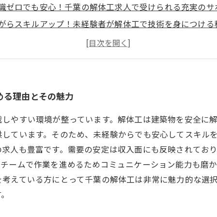
識ゼロでも安心！千葉の解体工求人で受けられる充実のサ
がらスキルアップ！未経験者が解体工で技術を身につける
止まらない理由！なぜ千葉の解体工は高収入を狙えるのか
から高収入へ！千葉の解体工求人で夢を叶えた実体験スト
解体業界最新トレンドと今後の展望とは？安心の働き方を
はこんなに魅力的！千葉で働く未経験者が知っておくべき
める理由とその魅力
戦しやすい環境が整っています。解体工は建築物を安全に
供しています。そのため、未経験からでも安心してスキル
の求人も豊富です。需要の安定は収入面にも反映されてお
、チームで作業を進めるためコミュニケーション能力も磨
を考えている方にとって千葉の解体工は非常に魅力的な選
す。